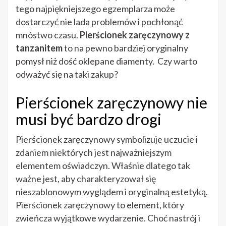
pierścionek
tego najpiękniejszego egzemplarza może
zaręczynowy
dostarczyć nie lada problemów i pochłonąć
z
mnóstwo czasu.
Pierścionek zaręczynowy z
tanzanitem?
tanzanitem
to na pewno bardziej oryginalny
pomysł niż dość oklepane diamenty. Czy warto
odważyć się na taki zakup?
Pierścionek zaręczynowy nie
musi być bardzo drogi
Pierścionek zaręczynowy symbolizuje uczucie i
zdaniem niektórych jest najważniejszym
elementem oświadczyn. Właśnie dlatego tak
ważne jest, aby charakteryzował się
nieszablonowym wyglądem i oryginalną estetyką.
Pierścionek zaręczynowy to element, który
zwieńcza wyjątkowe wydarzenie. Choć nastrój i