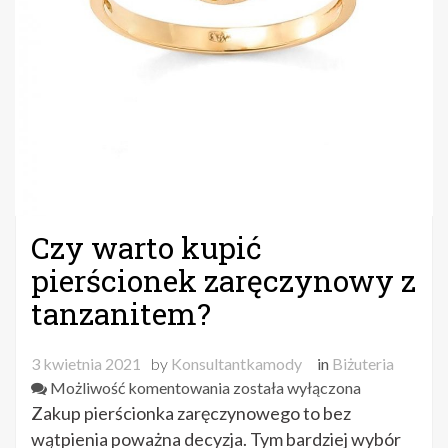
Czy warto kupić
pierścionek zaręczynowy z
tanzanitem?
3 kwietnia 2021
by
Konsultantkamody
in
Biżuteria
Czy
Możliwość komentowania
została wyłączona
warto
Zakup pierścionka zaręczynowego to bez
kupić
wątpienia poważna decyzja. Tym bardziej wybór