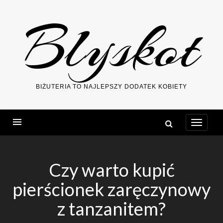
Skip
Blyskot
to
content
BIŻUTERIA TO NAJLEPSZY DODATEK KOBIETY
Czy warto kupić
pierścionek zaręczynowy
z tanzanitem?