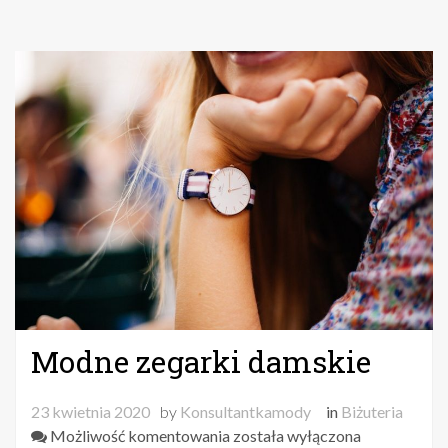
Modne zegarki damskie
23 kwietnia 2020
by
Konsultantkamody
in
Biżuteria
Modne
Możliwość komentowania
została wyłączona