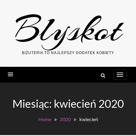
Skip
Blyskot
to
content
BIŻUTERIA TO NAJLEPSZY DODATEK KOBIETY
Miesiąc:
kwiecień 2020
Home
2020
kwiecień