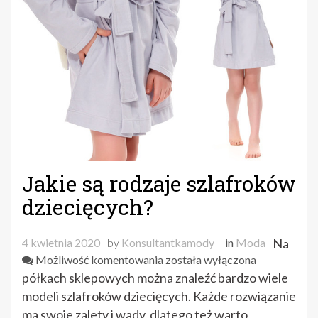
Jakie są rodzaje szlafroków
dziecięcych?
4 kwietnia 2020
by
Konsultantkamody
in
Moda
Na
Jakie
Możliwość komentowania
została wyłączona
są
półkach sklepowych można znaleźć bardzo wiele
rodzaje
modeli szlafroków dziecięcych. Każde rozwiązanie
szlafroków
ma swoje zalety i wady, dlatego też warto