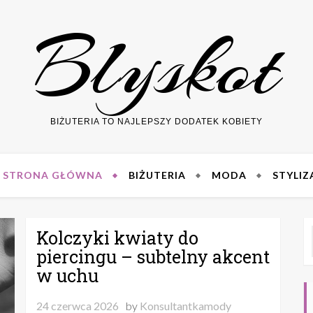
Blyskot
BIŻUTERIA TO NAJLEPSZY DODATEK KOBIETY
STRONA GŁÓWNA
BIŻUTERIA
MODA
STYLIZ
Kolczyki kwiaty do
piercingu – subtelny akcent
w uchu
24 czerwca 2026
by
Konsultantkamody