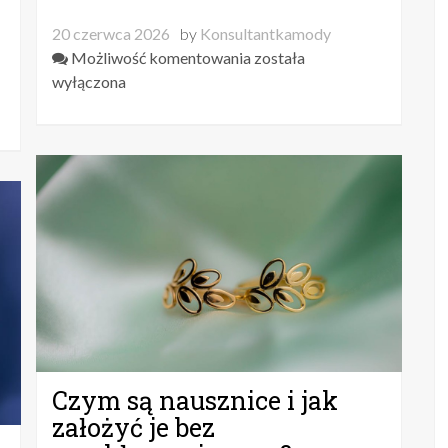
20 czerwca 2026
by
Konsultantkamody
Historia
Możliwość komentowania
została
i
wyłączona
symbolika
obrączek
ślubnych
przez
wieki
Czym są nausznice i jak
założyć je bez