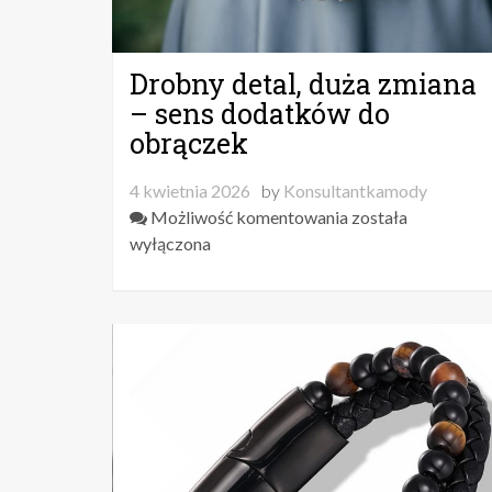
Drobny detal, duża zmiana
– sens dodatków do
obrączek
4 kwietnia 2026
by
Konsultantkamody
Drobny
Możliwość komentowania
została
detal,
wyłączona
duża
zmiana
–
sens
dodatków
do
obrączek