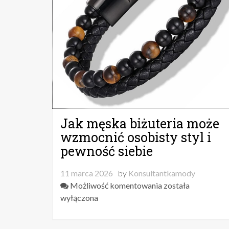
Jak męska biżuteria może
wzmocnić osobisty styl i
pewność siebie
11 marca 2026
by
Konsultantkamody
Jak
Możliwość komentowania
została
męska
wyłączona
biżuteria
może