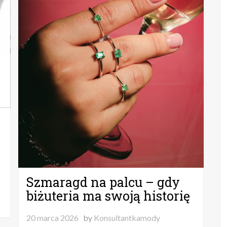
Szmaragd na palcu – gdy
biżuteria ma swoją historię
20 marca 2026
by
Konsultantkamody