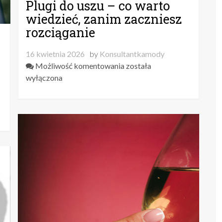
Plugi do uszu – co warto
wiedzieć, zanim zaczniesz
rozciąganie
16 kwietnia 2026
by
Konsultantkamody
Plugi
Możliwość komentowania
została
do
wyłączona
uszu
–
co
warto
wiedzieć,
zanim
zaczniesz
rozciąganie