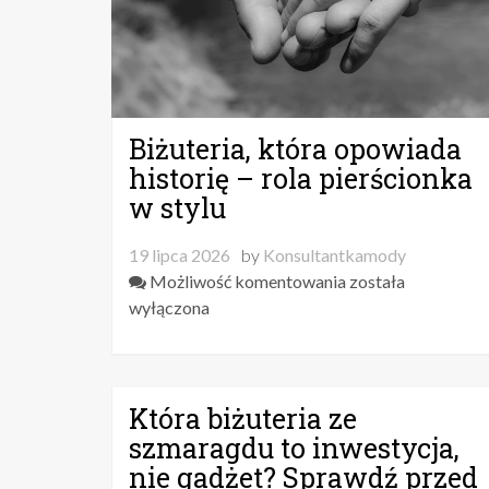
Biżuteria, która opowiada
historię – rola pierścionka
w stylu
19 lipca 2026
by
Konsultantkamody
Biżuteria,
Możliwość komentowania
została
która
wyłączona
opowiada
historię
–
Która biżuteria ze
rola
pierścionka
szmaragdu to inwestycja,
w
nie gadżet? Sprawdź przed