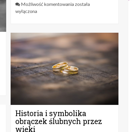
Kolczyki
Możliwość komentowania
została
kwiaty
wyłączona
do
piercingu
–
subtelny
akcent
w
uchu
Historia i symbolika
obrączek ślubnych przez
wieki