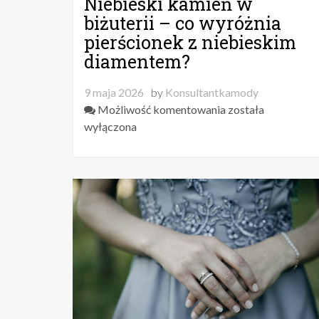
Niebieski kamień w
biżuterii – co wyróżnia
pierścionek z niebieskim
diamentem?
9 maja 2026
by
Konsultantkamody
Niebieski
Możliwość komentowania
została
kamień
wyłączona
w
biżuterii
–
co
wyróżnia
pierścionek
z
niebieskim
diamentem?