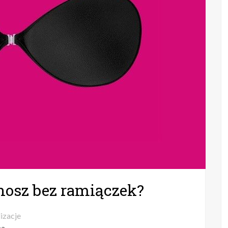
nosz bez ramiączek?
lizacje
na