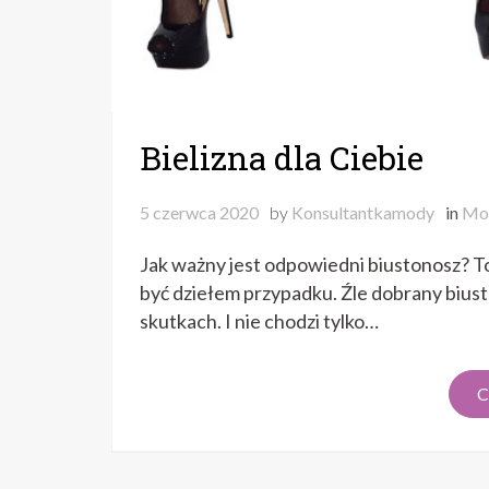
Bielizna dla Ciebie
5 czerwca 2020
by
Konsultantkamody
in
Mo
Jak ważny jest odpowiedni biustonosz? To
być dziełem przypadku. Źle dobrany bius
skutkach. I nie chodzi tylko…
C