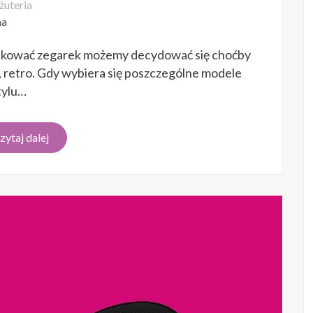
żuteria
na
ytkować zegarek możemy decydować się choćby
, retro. Gdy wybiera się poszczególne modele
tylu…
zytaj dalej