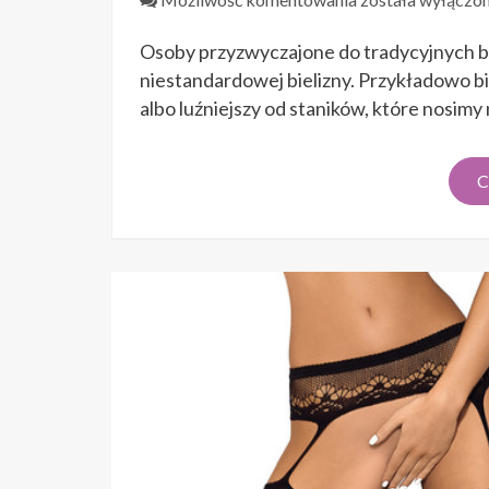
dopasować
Osoby przyzwyczajone do tradycyjnych b
biustonosz
bez
niestandardowej bielizny. Przykładowo b
ramiączek?
albo luźniejszy od staników, które nosimy
C