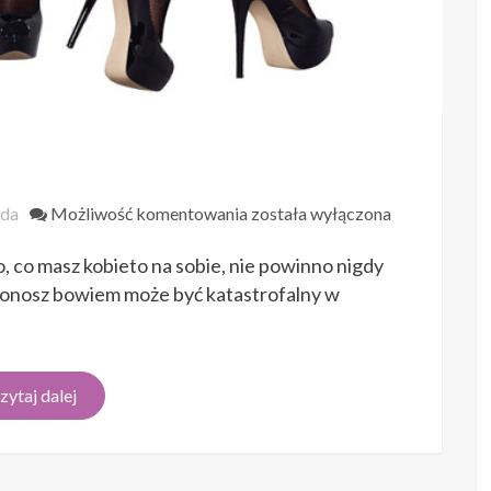
Bielizna
da
Możliwość komentowania
została wyłączona
dla
, co masz kobieto na sobie, nie powinno nigdy
Ciebie
tonosz bowiem może być katastrofalny w
zytaj dalej