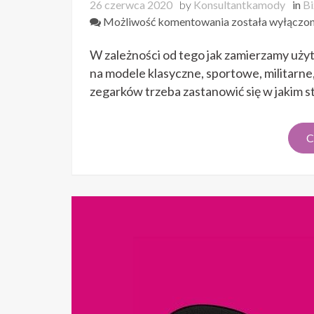
26 czerwca 2020
by
Konsultantkamody
in
Bi
W
Możliwość komentowania
została wyłączo
jakim
W zależności od tego jak zamierzamy uż
stylu
wybrać
na modele klasyczne, sportowe, militarne
zegarek
zegarków trzeba zastanowić się w jakim s
Lorus?
C