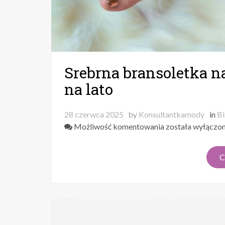
Srebrna bransoletka n
na lato
28 czerwca 2025
by
Konsultantkamody
in
Bi
Srebrna
Możliwość komentowania
została wyłączo
bransoletka
na
C
nogę
–
subtelny
akcent
na
lato