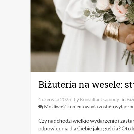
Biżuteria na wesele: s
4 czerwca 2025
by
Konsultantkamody
in
Biż
Biżuteria
Możliwość komentowania
została wyłączo
na
Czy nadchodzi wielkie wydarzenie i zastan
wesele:
stylowe
odpowiednia dla Ciebie jako gościa? Oto 