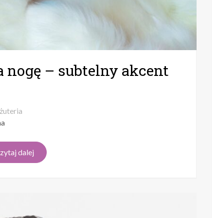
a nogę – subtelny akcent
żuteria
na
zytaj dalej