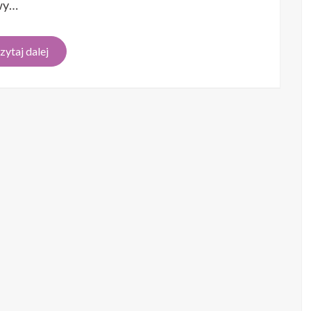
owy…
zytaj dalej