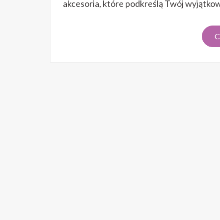
akcesoria
akcesoria, które podkreślą Twój wyjątk
dla
gości
C