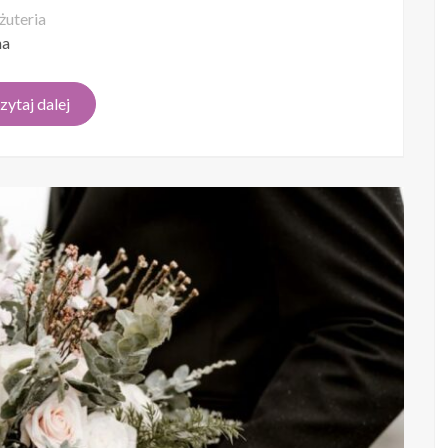
żuteria
na
zytaj dalej