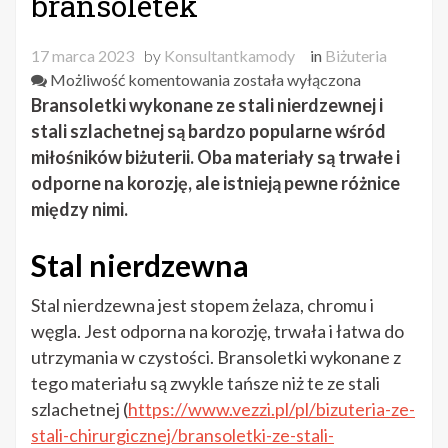
bransoletek
17 marca 2023
by
Konsultantkamody
in
Biżuteria
Stal
Możliwość komentowania
została wyłączona
nierdzewna
Bransoletki wykonane ze stali nierdzewnej i
czy
stali szlachetnej są bardzo popularne wśród
stal
miłośników biżuterii. Oba materiały są trwałe i
szlachetnej
odporne na korozję, ale istnieją pewne różnice
—
między nimi.
porównanie
bransoletek
Stal nierdzewna
Stal nierdzewna jest stopem żelaza, chromu i
węgla. Jest odporna na korozję, trwała i łatwa do
utrzymania w czystości. Bransoletki wykonane z
tego materiału są zwykle tańsze niż te ze stali
szlachetnej (
https://www.vezzi.pl/pl/bizuteria-ze-
stali-chirurgicznej/bransoletki-ze-stali-