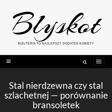
Skip
Blyskot
to
content
BIŻUTERIA TO NAJLEPSZY DODATEK KOBIETY
Stal nierdzewna czy stal
szlachetnej — porównanie
bransoletek