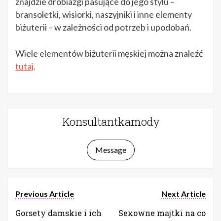
znajdzie drobiazgi pasujące do jego stylu –
bransoletki, wisiorki, naszyjniki i inne elementy
biżuterii – w zależności od potrzeb i upodobań.
Wiele elementów biżuterii męskiej można znaleźć
tutaj
.
Konsultantkamody
Message
Previous Article
Next Article
Gorsety damskie i ich
Sexowne majtki na co