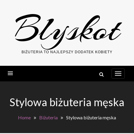
Skip
Blyskot
to
content
BIŻUTERIA TO NAJLEPSZY DODATEK KOBIETY
Stylowa biżuteria męska
Home
Biżuteria
Stylowa biżuteria męska