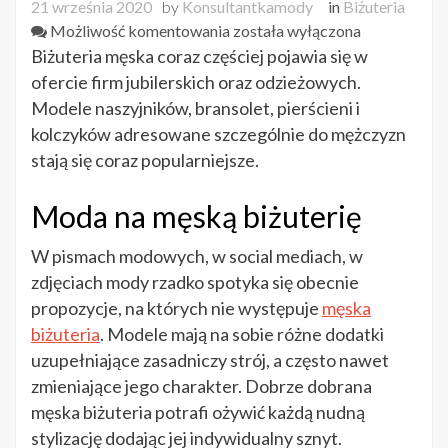
21 września 2020
by
Konsultantkamody
in
Biżuteria
Stylowa
Możliwość komentowania
została wyłączona
biżuteria
Biżuteria męska coraz częściej pojawia się w
męska
ofercie firm jubilerskich oraz odzieżowych.
Modele naszyjników, bransolet, pierścieni i
kolczyków adresowane szczególnie do mężczyzn
stają się coraz popularniejsze.
Moda na męską biżuterię
W pismach modowych, w social mediach, w
zdjęciach mody rzadko spotyka się obecnie
propozycje, na których nie występuje
męska
biżuteria
. Modele mają na sobie różne dodatki
uzupełniające zasadniczy strój, a często nawet
zmieniające jego charakter. Dobrze dobrana
męska biżuteria potrafi ożywić każdą nudną
stylizację dodając jej indywidualny sznyt.