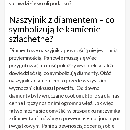
sprawdzi się w roli podarku?
prezent
dla
Naszyjnik z diamentem – co
drugiej
połówki?
symbolizują te kamienie
szlachetne?
Diamentowy naszyjnik z pewnością nie jest tanią
przyjemnością. Panowie muszą się więc
przygotować na dość pokaźny wydatek, a także
dowiedzieć się, co symbolizują diamenty. Otóż
naszyjnik z diamentem to przede wszystkim
wyznacznik luksusu i prestiżu. Od dawna
diamenty były wręczane osobom, które są dla nas
cenne i łączy nas z nimi ogromna więź. Jak więc
łatwo można się domyślić, w przypadku naszyjnika
z diamentami mówimy o prezencie emocjonalnym
i wyjątkowym. Panie z pewnością docenią sobie