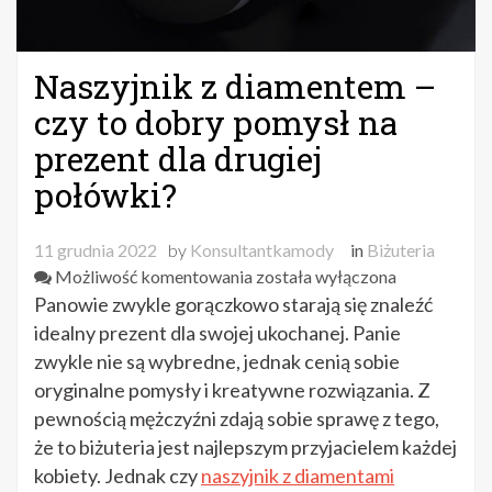
Naszyjnik z diamentem –
czy to dobry pomysł na
prezent dla drugiej
połówki?
11 grudnia 2022
by
Konsultantkamody
in
Biżuteria
Naszyjnik
Możliwość komentowania
została wyłączona
z
Panowie zwykle gorączkowo starają się znaleźć
diamentem
idealny prezent dla swojej ukochanej. Panie
–
zwykle nie są wybredne, jednak cenią sobie
czy
oryginalne pomysły i kreatywne rozwiązania. Z
to
pewnością mężczyźni zdają sobie sprawę z tego,
dobry
że to biżuteria jest najlepszym przyjacielem każdej
pomysł
kobiety. Jednak czy
naszyjnik z diamentami
na