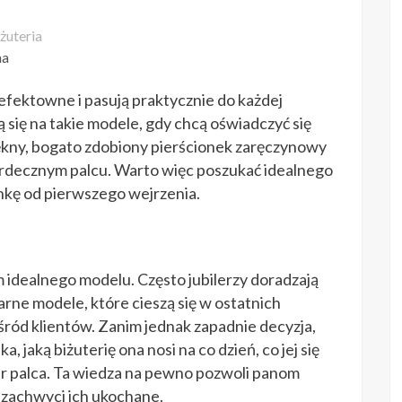
żuteria
na
, efektowne i pasują praktycznie do każdej
ą się na takie modele, gdy chcą oświadczyć się
kny, bogato zdobiony pierścionek zaręczynowy
erdecznym palcu. Warto więc poszukać idealnego
kę od pierwszego wejrzenia.
 idealnego modelu. Często jubilerzy doradzają
rne modele, które cieszą się w ostatnich
ód klientów. Zanim jednak zapadnie decyzja,
, jaką biżuterię ona nosi na co dzień, co jej się
ar palca. Ta wiedza na pewno pozwoli panom
 zachwyci ich ukochane.