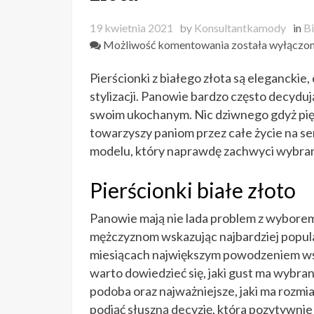
19 kwietnia 2021
by
Konsultantkamody
in
Bi
Efektowne
Możliwość komentowania
została wyłączo
pierścionki
Pierścionki z białego złota są eleganckie
zaręczynowe
z
stylizacji. Panowie bardzo często decyduj
białego
swoim ukochanym. Nic dziwnego gdyż pię
złota
towarzyszy paniom przez całe życie na s
modelu, który naprawdę zachwyci wybran
Pierścionki białe złoto
Panowie mają nie lada problem z wyborem
mężczyznom wskazując najbardziej popula
miesiącach największym powodzeniem wśr
warto dowiedzieć się, jaki gust ma wybranka
podoba oraz najważniejsze, jaki ma rozmi
podjąć słuszną decyzję, która pozytywnie