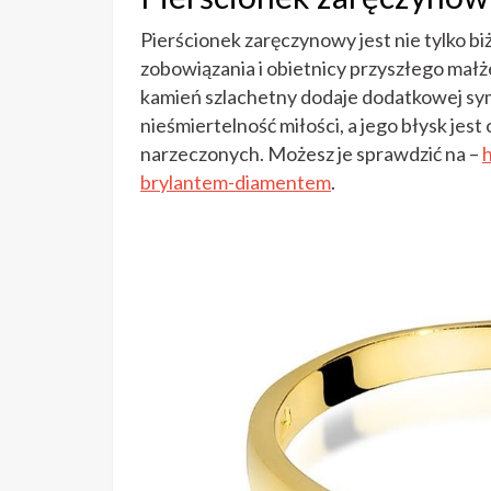
Pierścionek zaręczynowy jest nie tylko b
zobowiązania i obietnicy przyszłego ma
kamień szlachetny dodaje dodatkowej sym
nieśmiertelność miłości, a jego błysk jes
narzeczonych. Możesz je sprawdzić na –
h
brylantem-diamentem
.