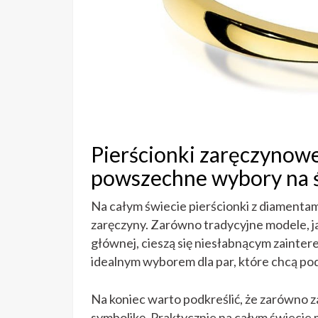
Pierścionki zaręczynow
powszechne wybory na 
Na całym świecie pierścionki z diamentam
zaręczyny. Zarówno tradycyjne modele, ja
głównej, cieszą się niesłabnącym zainter
idealnym wyborem dla par, które chcą po
Na koniec warto podkreślić, że zarówno za
symbolikę. Praktycznie na całym świecie