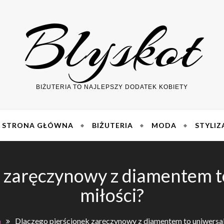
Blyskot
BIŻUTERIA TO NAJLEPSZY DODATEK KOBIETY
STRONA GŁÓWNA
BIŻUTERIA
MODA
STYLIZ
k zaręczynowy z diamentem t
miłości?
a
Dlaczego pierścionek zaręczynowy z diamentem to uniwersal