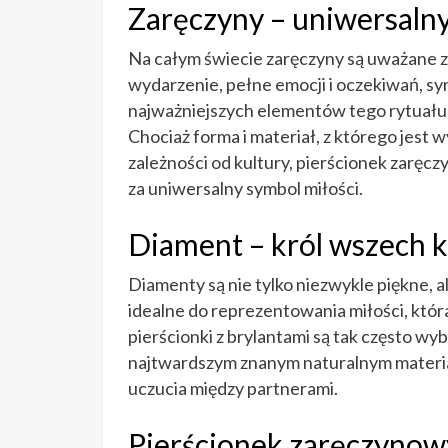
Zaręczyny – uniwersalny
Na całym świecie zaręczyny są uważane za
wydarzenie, pełne emocji i oczekiwań, sy
najważniejszych elementów tego rytuału
Chociaż forma i materiał, z którego jest 
zależności od kultury, pierścionek zarę
za uniwersalny symbol miłości.
Diament – król wszech 
Diamenty są nie tylko niezwykle piękne, a
idealne do reprezentowania miłości, któ
pierścionki z brylantami są tak często w
najtwardszym znanym naturalnym materiał
uczucia między partnerami.
Pierścionek zaręczynowy