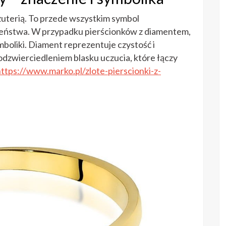
iżuterią. To przede wszystkim symbol
łżeństwa. W przypadku pierścionków z diamentem,
boliki. Diament reprezentuje czystość i
t odzwierciedleniem blasku uczucia, które łączy
ttps://www.marko.pl/zlote-pierscionki-z-