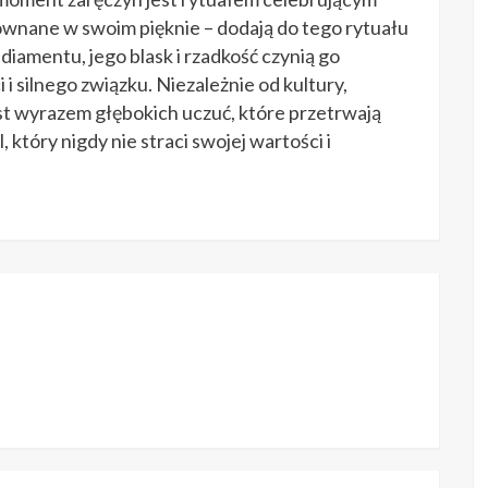
równane w swoim pięknie – dodają do tego rytuału
amentu, jego blask i rzadkość czynią go
i silnego związku. Niezależnie od kultury,
t wyrazem głębokich uczuć, które przetrwają
 który nigdy nie straci swojej wartości i