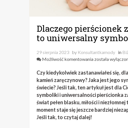
Dlaczego pierścionek
to uniwersalny symbo
29 sierpnia 2023
by
Konsultantkamody
in
Bi
Dlaczego
Możliwość komentowania
została wyłączo
pierścionek
Czy kiedykolwiek zastanawiałeś się, dl
zaręczynowy
z
kamień zaręczynowy? Jaka jest jego sym
diamentem
świecie? Jeśli tak, ten artykuł jest dla
to
symboliki i uniwersalności pierścionk
uniwersalny
świat pełen blasku, miłości i niezłomnej
symbol
moment staje się jeszcze bardziej niez
miłości?
Jeśli tak, to czytaj dalej!