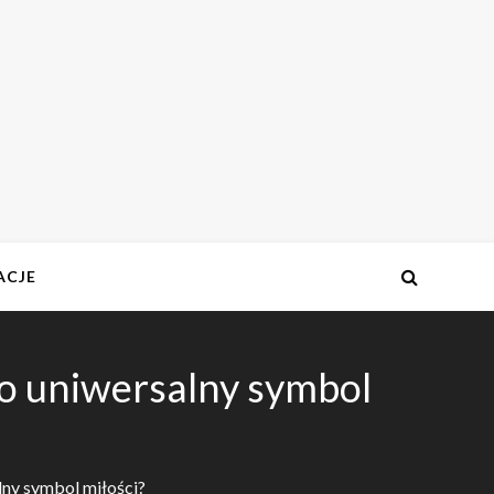
ACJE
o uniwersalny symbol
ny symbol miłości?