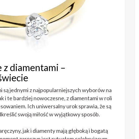
e z diamentami –
świecie
i są jednymi z najpopularniejszych wyborów na
k i te bardziej nowoczesne, z diamentami w roli
esowaniem. Ich uniwersalny urok sprawia, że są
dkreślić swoją miłość w wyjątkowy sposób.
ręczyny, jak i diamenty mają głęboką i bogatą
 moment zaręczyn jest rytuałem celebrującym