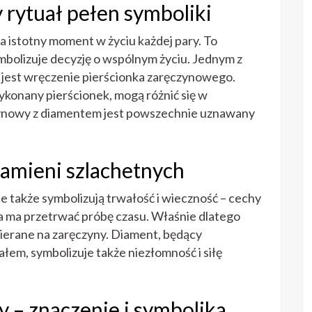
 rytuał pełen symboliki
 istotny moment w życiu każdej pary. To
mbolizuje decyzję o wspólnym życiu. Jednym z
 jest wręczenie pierścionka zaręczynowego.
wykonany pierścionek, mogą różnić się w
czynowy z diamentem jest powszechnie uznawany
kamieni szlachetnych
le także symbolizują trwałość i wieczność – cechy
ra ma przetrwać próbę czasu. Właśnie dlatego
ybierane na zaręczyny. Diament, będący
em, symbolizuje także niezłomność i siłę
 – znaczenie i symbolika