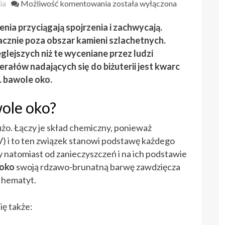
Biżuteria
ia
Możliwość komentowania
została wyłączona
z
nia przyciągają spojrzenia i zachwycają.
kamienia
bawole
cznie poza obszar kamieni szlachetnych.
oko
glejszych niż te wyceniane przez ludzi
erałów nadających się do biżuterii jest kwarc
. bawole oko.
wole oko?
żo. Łączy je skład chemiczny, ponieważ
V) i to ten związek stanowi podstawę każdego
 natomiast od zanieczyszczeń i na ich podstawie
 oko
swoją rdzawo-brunatną barwę zawdzięcza
 hematyt.
ię także: