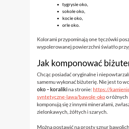
tygrysie oko,
sokole oko,
kocie oko,
orle oko.
Kolorami przypominają one tęczówki poszc
wypolerowanej powierzchni światło przy
Jak komponować biżute
Chcąc posiadać oryginalne i niepowtarzal
samemu wykonać biżuterię. Nie jest to wc
oko – koraliki
na stronie:
https://kamieni
syntetyczne-lawa/bawole-oko
o różnych 
komponują się z innymi minerałami, zwłas
zielonkawych, żółtych i szarych.
Można postawić na prosty sznur bawolich 