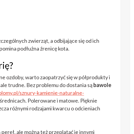
zególnych zwierząt, a odbijające się od ich
pomina podłużna źrenicę kota.
rię?
ne ozdoby, warto zaopatrzyć się w półprodukty i
ale trudne. Bez problemu do dostania są
bawole
olomy.pl/sznury-kamienie-naturalne-
średnicach. Polerowane i matowe. Pięknie
zcza różnymi rodzajami kwarcu o odcieniach
pereł, ale można też przeplatać je innymi