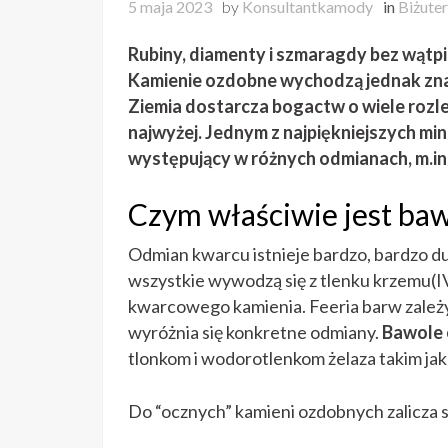
5 maja 2023
by
Konsultantkamody
in
Biżuter
Rubiny, diamenty i szmaragdy bez wątpie
Kamienie ozdobne wychodzą jednak zna
Ziemia dostarcza bogactw o wiele rozle
najwyżej. Jednym z najpiękniejszych min
występujący w różnych odmianach, m.in
Czym właściwie jest ba
Odmian kwarcu istnieje bardzo, bardzo du
wszystkie wywodzą się z tlenku krzemu(I
kwarcowego kamienia. Feeria barw zależy
wyróżnia się konkretne odmiany.
Bawole
tlonkom i wodorotlenkom żelaza takim jak
Do “ocznych” kamieni ozdobnych zalicza s