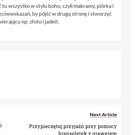
tu wszystko w stylu boho, czyli makramy, piórka i
ciwwskazań, by pójść w drugą stronę i stworzyć
erający np. złoto i jadeit.
Next Article
?
Przypieczętuj przyjaźń przy pomocy
bransoletek z grawerem